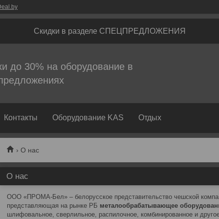
eal.by
Скидки в разделе СПЕЦПРЕДЛОЖЕНИЯ
ки до 30% на оборудование в
предложениях
Контакты
Оборудование KAS
Отдых
О нас
О нас
ООО «ПРОМА-Бел» – белорусское представительство чешской компани
представляющая на рынке РБ
металообрабатывающее оборудова
шлифовальное, сверлильное, распилочное, комбинированное и друго