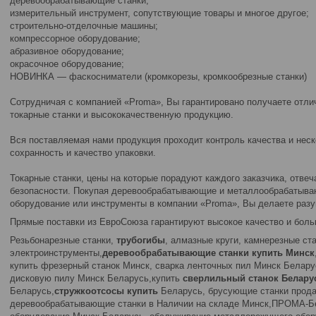
деревообрабатывающие станки;
измерительный инструмент, сопутствующие товары и многое другое;
строительно-отделочные машины;
компрессорное оборудование;
абразивное оборудование;
окрасочное оборудование;
НОВИНКА — фаскосниматели (кромкорезы, кромкообрезные станки)
Сотрудничая с компанией «Proma», Вы гарантировано получаете отли
токарные станки и высококачественную продукцию.
Вся поставляемая нами продукция проходит контроль качества и неск
сохранность и качество упаковки.
Токарные станки, цены на которые порадуют каждого заказчика, отве
безопасности. Покупая деревообрабатывающие и металлообрабатываю
оборудование или инструменты в компании «Proma», Вы делаете разу
Прямые поставки из ЕвроСоюза гарантируют высокое качество и боль
Резьбонарезные станки,
трубогибы
, алмазные круги, камнерезные ст
электроинструменты,
деревообрабатывающие станки купить Минск
купить фрезерный станок Минск, сварка ленточных пил Минск Беларус
дисковую пилу Минск Беларусь,купить
сверлильный станок Белару
Беларусь,
стружкоотсосы купить
Беларусь, брусующие станки прода
деревообрабатывающие станки в Наличии на складе Минск,ПРОМА-Б