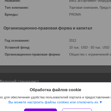
Название:
Весь ассортимент оборуд
Тип компании:
Торговая компания, Предст
Бренды:
PROMA
Организационно-правовая форма и капитал
Год основания:
2012
Уставной фонд:
10 тыс. USD - 50 тыс. USD
Организационно-правовая форма:
Общество с ограниченной 
Ведущий специалист
отдела ленточно-пильных
Обработка файлов cookie
станков
s для обеспечения удобства пользователей портала и предоставления
Олег +375445994338
Вы можете настроить файлы cookies или отключить их.