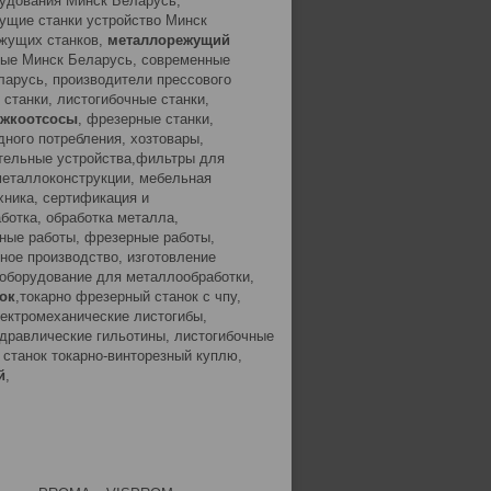
удования Минск Беларусь,
ущие станки устройство Минск
жущих станков,
металлорежущий
ные Минск Беларусь, современные
ларусь, производители прессового
 станки, листогибочные станки,
ужкоотсосы
, фрезерные станки,
ого потребления, хозтовары,
тельные устройства,фильтры для
металлоконструкции, мебельная
хника, сертификация и
ботка, обработка металла,
рные работы, фрезерные работы,
ное производство, изготовление
а,оборудование для металлообработки,
ок
,токарно фрезерный станок с чпу,
лектромеханические листогибы,
идравлические гильотины, листогибочные
 станок токарно-винторезный куплю,
й
,