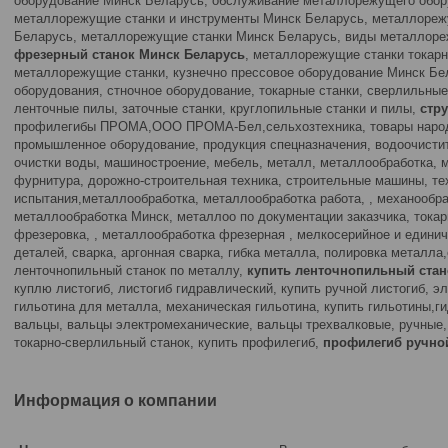
оборудование Минск Беларусь, обслуживание металлорежущего обор
металлорежущие станки и инструменты Минск Беларусь, металлореж
Беларусь, металлорежущие станки Минск Беларусь, виды металлоре
фрезерный станок Минск Беларусь
, металлорежущие станки токар
металлорежущие станки, кузнечно прессовое оборудование Минск Бе
оборудования, стночное оборудование, токарные станки, сверлильные
ленточные пилы, заточные станки, круглопильные станки и пилы,
стр
профилегибы ПРОМА,ООО ПРОМА-Бел,сельхозтехника, товары народн
промышленное оборудование, продукция спецназначения, водоочисти
очистки воды, машиностроение, мебель, металл, металлообработка, 
фурнитура, дорожно-строительная техника, строительные машины, те
испытания,металлообработка, металлообработка работа, , механообра
металлообработка Минск, металлоо по документации заказчика, тока
фрезеровка, , металлообработка фрезерная , мелкосерийное и единич
деталей, сварка, аргонная сварка, гибка металла, полировка металл
ленточнопильный станок по металлу,
купить ленточнопильный стан
куплю листогиб, листогиб гидравлический, купить ручной листогиб, э
гильотина для металла, механическая гильотина, купить гильотины,г
вальцы, вальцы электромеханические, вальцы трехвалковые, ручные,
токарно-сверлильный станок, купить профилегиб,
профилегиб ручно
Информация о компании