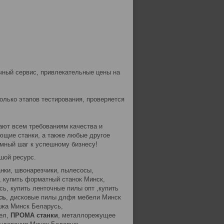
чный сервис, привлекательные цены на
олько этапов тестирования, проверяется
чают всем требованиям качества и
щие станки, а также любые другое
мный шаг к успешному бизнесу!
шой ресурс.
анки, швонарезчики, пылесосы,
, купить форматный станок Минск,
ь, купить ленточные пилы опт ,купить
сь
, дисковые пилы длфя мебели Минск
жа Минск Беларусь,
ел,
ПРОМА станки
, металлорежущее