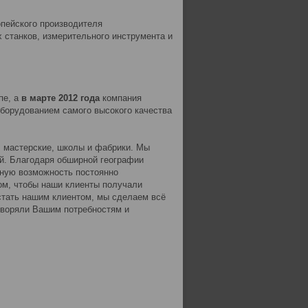
пейского производителя
станков, измерительного инструмента и
пе, а
в марте 2012 года
компания
оборудованием самого высокого качества
, мастерские, школы и фабрики. Мы
й. Благодаря обширной географии
ную возможность постоянно
зом, чтобы наши клиенты получали
стать нашим клиентом, мы сделаем всё
етворяли Вашим потребностям и