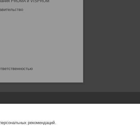
ования PROMA и VISPROM
авительство
ответственностью
 персональных рекомендаций.