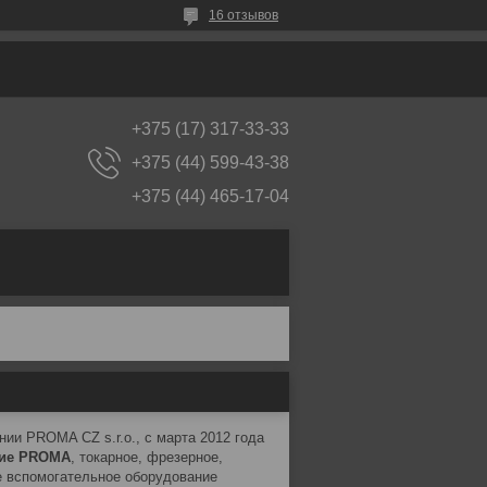
16 отзывов
+375 (17) 317-33-33
+375 (44) 599-43-38
+375 (44) 465-17-04
и PROMA CZ s.r.o., с марта 2012 года
ние PROMA
, токарное, фрезерное,
е вспомогательное оборудование