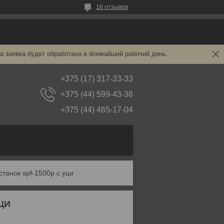
16 отзывов
а заявка будет обработана в ближайший рабочий день.
+375 (17) 317-33-33
+375 (44) 599-43-38
+375 (44) 465-17-04
танок spf-1500p с уци
УЦИ