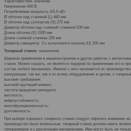
Характеристика Значение
Напряжение 400 В
Потребляемая мощность 4/5,5 кВт
Ø обточки над станиной (L) 460 мм
Ø обточки над суппортом (S) 275 мм
Диаметр обточки над съемной станиной 630 мм
Длина обточки (X) 1500 мм
Длина съемной станины 200 мм
Диаметр самоцентр. 3-х кулачкового патрона (U) 200 мм
Токарный станок
: назначение
Широкое применение в машиностроении и других работах с металлам
станок. Можно сказать, он является лидером по применению его в про
состав любого механизма. Именно с него начинается их производств
конкуренции, так же, как и ко всему оборудованию в целом, к токар
высокие требования:
высокий крутящий момент;
частота вращения шпинделя;
жесткость;
виброустойчивость;
многофункциональность;
долговечность.
При выборе хорошего токарного станка следует обратить внимание на 
производство было мобильным, токарный станок должен иметь возмо
типоразмеров и с различными материалами. Ими могут быть не тольк