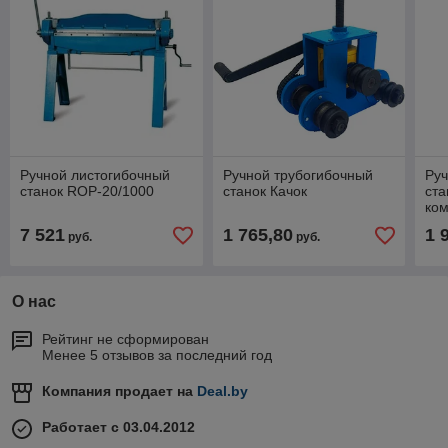
Ручной листогибочный
Ручной трубогибочный
Руч
станок ROP-20/1000
станок Качок
ста
ком
гиб
7 521
1 765,80
1 
руб.
руб.
О нас
Рейтинг не сформирован
Менее 5 отзывов за последний год
Компания продает на
Deal.by
Работает с 03.04.2012