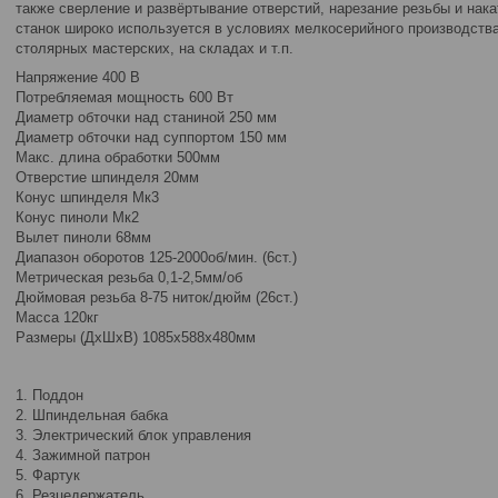
также сверление и развёртывание отверстий, нарезание резьбы и нака
станок широко используется в условиях мелкосерийного производства
столярных мастерских, на складах и т.п.
Напряжение 400 В
Потребляемая мощность 600 Вт
Диаметр обточки над станиной 250 мм
Диаметр обточки над суппортом 150 мм
Макс. длина обработки 500мм
Отверстие шпинделя 20мм
Конус шпинделя Мк3
Конус пиноли Мк2
Вылет пиноли 68мм
Диапазон оборотов 125-2000об/мин. (6ст.)
Метрическая резьба 0,1-2,5мм/об
Дюймовая резьба 8-75 ниток/дюйм (26ст.)
Масса 120кг
Размеры (ДхШхВ) 1085х588х480мм
1. Поддон
2. Шпиндельная бабка
3. Электрический блок управления
4. Зажимной патрон
5. Фартук
6. Резцедержатель