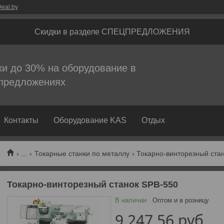
eal.by
Скидки в разделе СПЕЦПРЕДЛОЖЕНИЯ
ки до 30% на оборудование в
предложениях
Контакты
Оборудование KAS
Отдых
...
Токарные станки по металлу
Токарно-винторезный стан
Токарно-винторезный станок SPB-550
В наличии
Оптом и в розницу
9 247,56
руб.