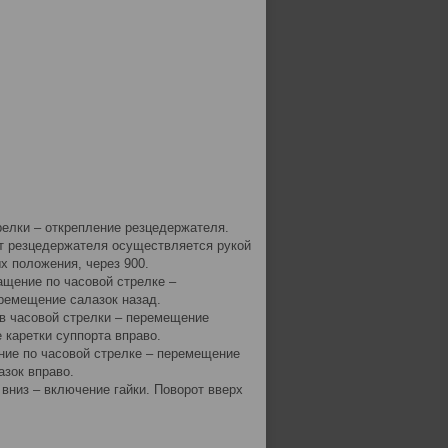
релки – открепление резцедержателя.
от резцедержателя осуществляется рукой
х положения, через 900.
ащение по часовой стрелке –
ремещение салазок назад.
ив часовой стрелки – перемещение
 каретки суппорта вправо.
ние по часовой стрелке – перемещение
азок вправо.
 вниз – включение гайки. Поворот вверх