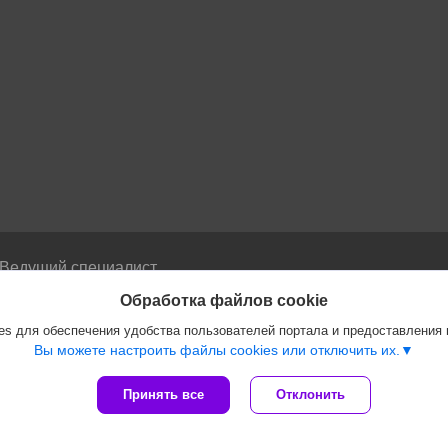
Ведущий специалист
отдела ленточно-пильных
Обработка файлов cookie
станков
s для обеспечения удобства пользователей портала и предоставления
Олег +375445994338
Вы можете настроить файлы cookies или отключить их.
Принять все
Отклонить
Сайт создан на платформе Deal.by
Политика обработки файлов cookies
Весь ассортимент оборудования PROMA и VISPROM |
Пожаловаться на контен