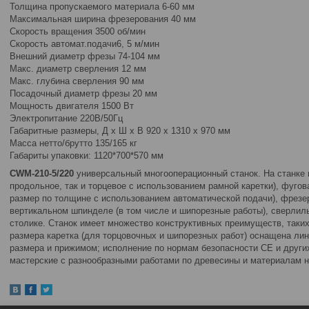
Толщина пропускаемого материала 6-60 мм
Максимальная ширина фрезерования 40 мм
Скорость вращения 3500 об/мин
Скорость автомат.подачи6, 5 м/мин
Внешний диаметр фрезы 74-104 мм
Макс. диаметр сверления 12 мм
Макс. глубина сверления 90 мм
Посадочный диаметр фрезы 20 мм
Мощность двигателя 1500 Вт
Электропитание 220В/50Гц
Габаритные размеры, Д х Ш х В 920 х 1310 х 970 мм
Масса нетто/брутто 135/165 кг
Габариты упаковки: 1120*700*570 мм
CWM-210-5/220
универсальный многооперационный станок. На станке 
продольное, так и торцевое с использованием рамной каретки), фугов
размер по толщине с использованием автоматической подачи), фрез
вертикальном шпинделе (в том числе и шипорезные работы), сверлил
столике. Станок имеет множество конструктивных преимуществ, таких
размера каретка (для торцовочных и шипорезных работ) оснащена ли
размера и прижимом; исполнение по нормам безопасности СЕ и други
мастерские с разнообразными работами по древесины и материалам н