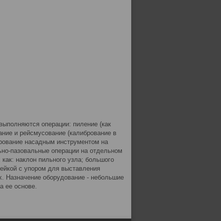
выполняются операции: пиление (как
ание и рейсмусование (калибрование в
ерование насадным инструментом на
ьно-пазовальные операции на отдельном
 как: наклон пильного узла; большого
нейкой с упором для выставления
х. Назначение оборудование - небольшие
а ее основе.