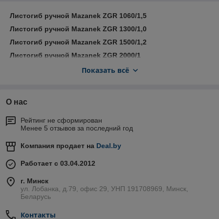
до 1 – 2 мм
высокая надежность конструкции позволяет эксплуатировать
Листогиб ручной Mazanek ZGR 1060/1,5
станки в течение длительного времени
станки предназначены для работы в цеху, мастерской
Листогиб ручной Mazanek ZGR 1300/1,0
ZGR-1300, ZGR-2000/1, ZGR-2500/1, ZGR-3000/1
Листогиб ручной Mazanek ZGR 1500/1,2
Листогибы Mazanek тяжелой серии:
ZGR 2000/2, ZGR
Листогиб ручной Mazanek ZGR 2000/1
2500/2, ZGR 3000/2
Листогиб ручной Mazanek ZGR 2500/1
Показать всё
Листогиб ручной Mazanek ZGR 3000/1
Тяжелые листогибы Mazanek
серии
ZGR
предназначены
О нас
для работы с металлом толщиной до 2мм. Благодаря
оригинальной, многоосевой гибочной балке,
"листогиб
Рейтинг не сформирован
Mazanek"
не повреждает покрытие металла, а также
Менее 5 отзывов за последний год
существенно снижает усилия необходимые для гибки.
Листогиб ручной
Mazanek ZGR 2000/2
Компания продает на
Deal.by
Листогиб ручной Mazanek ZGR
2500/2
Работает с 03.04.2012
Листогиб ручной Mazanek ZGR 3000/2
г. Минск
ул. Лобанка, д.79, офис 29, УНП 191708969, Минск,
Беларусь
Контакты